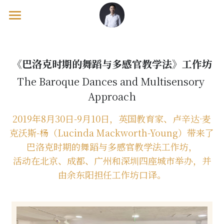
欢迎页/Welcome
出版物/Publications
《巴洛克时期的舞蹈与多感官教学法》工作坊
The Baroque Dances and Multisensory 
工作坊/Workshops
教学理论/Pedagogy Books
Approach
钢琴教材/Piano Tutor Books
音乐会/Concerts
马克·坦纳/Mark Tanner
2019年8月30日-9月10日，英国教育家、卢辛达·麦
考级辅导/Exam Supplements
英格 / Inge & 基里尔 / Kirill
海外游/Overseas Course
克沃斯-杨（Lucinda Mackworth-Young）带来了
巴洛克时期的舞蹈与多感官教学法工作坊，
佩内洛普·罗斯凯尔/Penelope Roskell
美国/United States
活动在北京、成都、广州和深圳四座城市举办，并
宝拉·德雷尔/Paula Dreyer
英国/United Kingdom
由
余东阳担任工作坊口译。
卢辛达·麦克沃斯/Lucinda MackWorth
欧洲/European Continental
澳大利亚/Australia